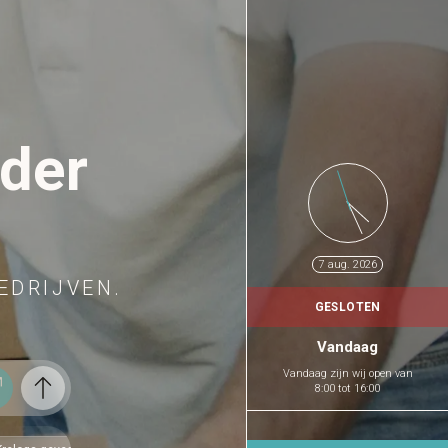
nder
7 aug. 2026
EDRIJVEN.
GESLOTEN
Vandaag
Vandaag zijn wij open
van
8:00
tot
16:00