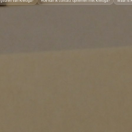
ngsuren van Kreloga?
Hoe kan ik contact opnemen met Kreloga?
Waar is 